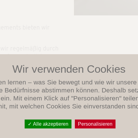
ments bieten wir
 wir regelmäßig durch
en Gesundheitstagen
auf- und Radtrainings
en lernen – was Sie bewegt und wie wir unser
re Bedürfnisse abstimmen können. Deshalb set
ein. Mit einem Klick auf "Personalisieren" teile
it, mit welchen Cookies Sie einverstanden sin
en müssen auch einmal
, Zeit für sich und
Alle akzeptieren
Personalisieren
erleben. Kraft tanken
n: