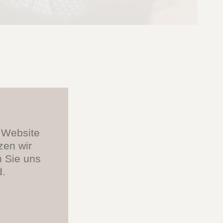
e Website
zen wir
n Sie uns
d.