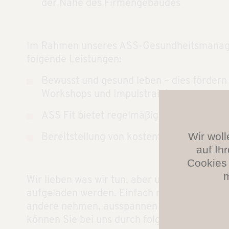
der Nähe des Firmengebäudes
Im Rahmen unseres ASS-Gesundheitsmanage
folgende Leistungen:
Bewusst und gesund leben – dies fördern
Workshops und Impulstrainings an unser
ASS Fit bietet regelmäßig gemeinsame L
Wir woll
Bereitstellung von kostenfreiem Wasser
auf Ih
Cookies 
m
Wir lieben was wir tun, aber unsere Batteri
aufgeladen werden. Einfach mal Kraft tanken
andere nehmen, ausspannen oder Abenteuer 
können Sie bei uns durch folgende Leistunge