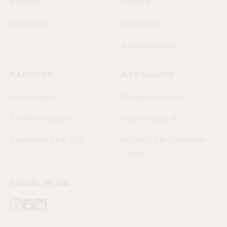
Kontakt
Service
Newsletter
Downloads
Größentabelle
KARRIERE
ASS GRUPPE
Leistungen
Duraplan GmbH
Stellenangebote
Duocor Ipari Bt.
Ausbildung bei ASS
PAGHOLZ®-Formteile
GmbH
SOCIAL MEDIA
Besuchen sie uns auch auf instagram
Besuchen sie uns auch auf facebook
Besuchen sie uns auch auf linkedin