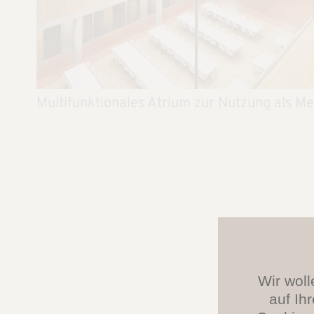
Multifunktionales Atrium zur Nutzung als M
Wir woll
auf Ih