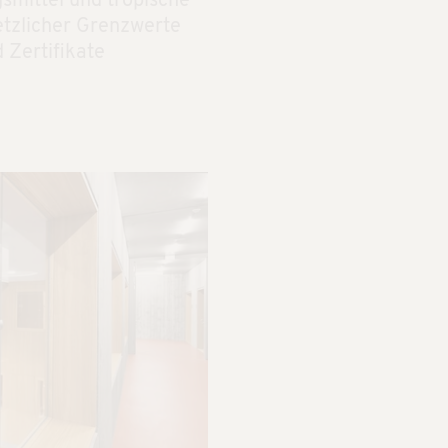
smittel und tropische
etzlicher Grenzwerte
 Zertifikate