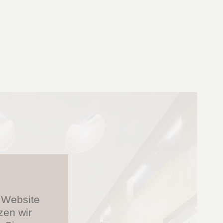
e Website
zen wir