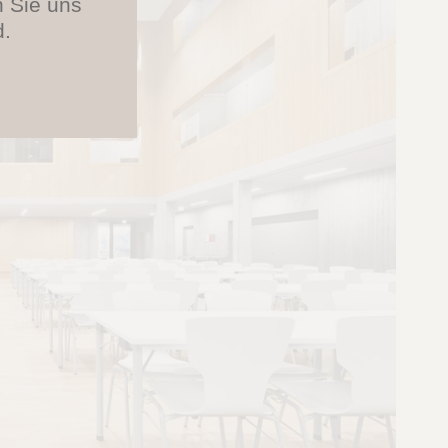
n Sie uns
d.