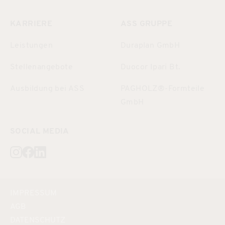
KARRIERE
ASS GRUPPE
Leistungen
Duraplan GmbH
Stellenangebote
Duocor Ipari Bt.
Ausbildung bei ASS
PAGHOLZ®-Formteile
GmbH
SOCIAL MEDIA
Besuchen sie uns auch auf instagram
Besuchen sie uns auch auf facebook
Besuchen sie uns auch auf linkedin
IMPRESSUM
AGB
DATENSCHUTZ