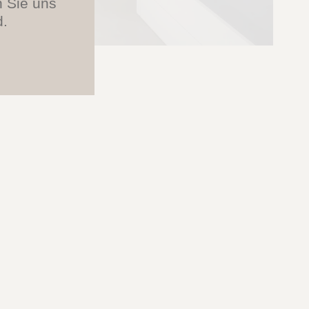
n Sie uns
d.