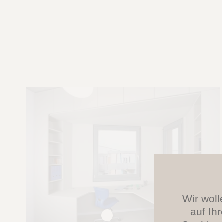
Wir woll
auf Ih