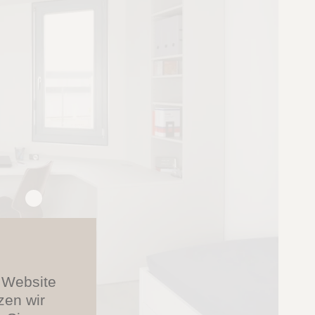
e Website
zen wir