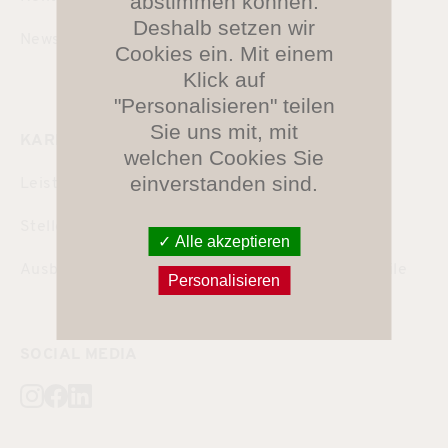
abstimmen können.
Deshalb setzen wir
Newsletter
Downloads
Cookies ein. Mit einem
Klick auf
Größentabelle
"Personalisieren" teilen
Sie uns mit, mit
KARRIERE
ASS GRUPPE
welchen Cookies Sie
einverstanden sind.
Leistungen
Duraplan GmbH
Stellenangebote
Duocor Ipari Bt.
Alle akzeptieren
Ausbildung bei ASS
PAGHOLZ®-Formteile
Personalisieren
GmbH
SOCIAL MEDIA
Besuchen sie uns auch auf instagram
Besuchen sie uns auch auf facebook
Besuchen sie uns auch auf linkedin