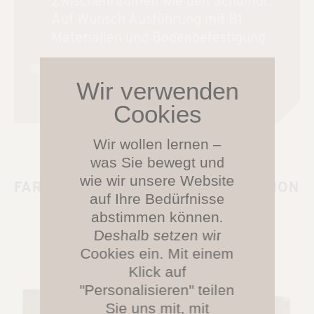
Zwischenräumen wie den Schulflur:
Auf Wunsch Ausführung mit B1
Materialien und Bodenbefestigung
Bodenmatte mit hochwertiger Anti-
Rutsch-Unterseite
Wir wollen lernen –
was Sie bewegt und
wie wir unsere Website
FARBSPIELE –
STOFF FÜR INSPIRATION
auf Ihre Bedürfnisse
abstimmen können.
Deshalb setzen wir
Cookies ein. Mit einem
Klick auf
"Personalisieren" teilen
Sie uns mit, mit