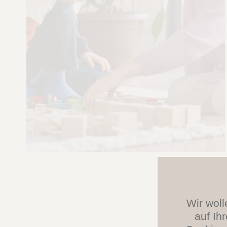
Wir woll
auf Ih