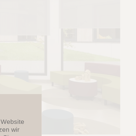
e Website
zen wir