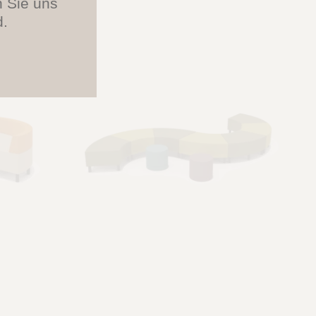
n Sie uns
d.